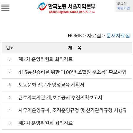
로그인
회원가입
집행부 소개
의장 인사말
HOME >
자료실
>
문서자료실
선언/강령
연혁
번호
제 목
역대의장
제3차 운영위원회 회의자료
8
집행부소개
415총선승리를 위한 "100만 조합원 주소록" 확보사업
사무처소개
7
조직기구표
노동문화 전문가 양성교육 계획서
6
찾아오는 길
근로자복지관 개.보수공사 추진계획보고사
본부소식
5
소식지
사무처운영규칙, 조직운영규정 및 선거관리규정 시행규칙
4
<계간지>서울노총+
제2차 운영위원회 회의자료
3
성명/보도