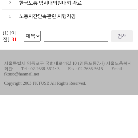
본부일정
한국노총 임시대의원대회 자료
2
회원조합소식
노동시간단축관련 시행지침
1
회원조합소식
자료실
(
1
) [
이
규정/규칙
전
]
31
조직운영규정
선거관리규칙
사무처 운영규칙
서울특별시 영등포구 국회대로44길 10 (영등포동7가) 서울노총복지
회관 Tel : 02-2636-5611~3 Fax : 02-2636-5615 Email :
여성위원회 규칙
fktusb@hanmail.net
문서자료실
Copyright 2003 FKTUSB All Rights Reserved.
사진자료실
영상자료실
신규회원 가입안내
복지관 이용 안내
선거관리위원회
선관위 공지사항